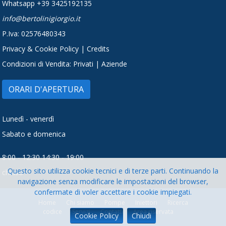
Whatsapp +39 3425192135
info@bertolinigiorgio.it
P.Iva: 02576480343
Privacy
&
Cookie Policy
|
Credits
Condizioni di Vendita:
Privati
|
Aziende
ORARI D'APERTURA
Lunedì - venerdì
Sabato e domenica
8:00 - 12:30 14:30 - 19:00
Questo sito utilizza cookie tecnici e di terze parti. Continuando la
chiuso
navigazione senza modificare le impostazioni
del browser,
confermate di voler accettare i cookie impiegati.
Home
Chi siamo
Pompe
Iniettori
Ricerca
codice
Servizi
Contatti
Area riservata